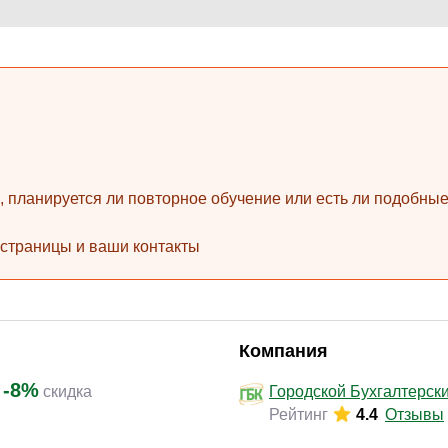
Законодательство и право
(17)
Логистика и снабжение
(42)
ВЭД / таможня
(16)
Делопроизводство / секретариат / АХО
(27)
Безопасность
(17)
Тренинги для тренеров
(9)
ь, планируется ли повторное обучение или есть ли подобн
 страницы и ваши контакты
Компания
-8%
скидка
Городской Бухгалтерск
Рейтинг
4.4
Отзывы