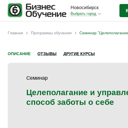
Новосибирск
Выбрать город
Бизнес-образование
(403)
›
›
Главная
Программы обучения
Семинар "Целеполагание 
Вы здесь
IT-сфера
(35)
Отраслевые
(206)
ОПИСАНИЕ
ОТЗЫВЫ
ДРУГИЕ КУРСЫ
Личная эффективность
(38)
Промышленное обучение
(35)
Семинар
Компьютерная грамотность
(32)
Дизайн
(8)
Целеполагание и управл
Красота и здоровье
(5)
способ заботы о себе
Личностный рост
(9)
Прочее
(11)