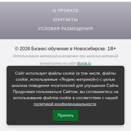
О ПРОЕКТЕ
КОНТАКТЫ
УСЛОВИЯ РАЗМЕЩЕНИЯ
18+
© 2026 Бизнес-обучение в Новосибирске.
Использование материалов возможно при наличии активной
гиперссылки на сайт
Bonsk.ru
Реклама. Информация о рекламодателях по ссылкам
Сайт использует файлы cookie (в том числе, файлы
Политика в отношении
обработки персональных данных
cookie, используемые «Яндекс-метрикой») с целью
анализа поведения посетителей для улучшения Сайта.
Продолжая пользоваться Сайтом, вы соглашаетесь на
Расскажи друзьям о нас
использование файлов cookie в соответствии с нашей
политикой конфиденциальности
.
Принять