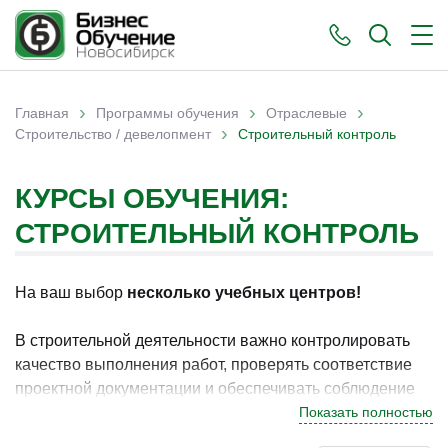
›
›
›
Главная
Программы обучения
Отраслевые
›
Вы здесь
Строительство / девелопмент
Строительный контроль
КУРСЫ ОБУЧЕНИЯ:
СТРОИТЕЛЬНЫЙ КОНТРОЛЬ
На ваш выбор
несколько учебных центров!
В строительной деятельности важно контролировать
качество выполнения работ, проверять соответствие
проектной документации и обеспечивать соблюдение
нормативных требований. В Новосибирске программы
Показать полностью
по данному направлению востребованы у