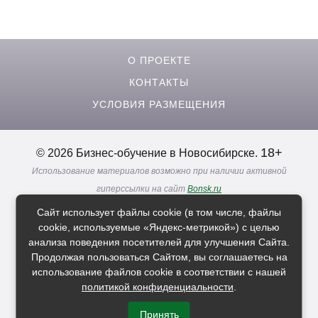
О ПРОЕКТЕ
КОНТАКТЫ
УСЛОВИЯ РАЗМЕЩЕНИЯ
18+
© 2026 Бизнес-обучение в Новосибирске.
Использование материалов возможно при наличии активной
гиперссылки на сайт
Bonsk.ru
Реклама. Информация о рекламодателях по ссылкам
Сайт использует файлы cookie (в том числе, файлы
Политика в отношении
обработки персональных данных
cookie, используемые «Яндекс-метрикой») с целью
анализа поведения посетителей для улучшения Сайта.
Продолжая пользоваться Сайтом, вы соглашаетесь на
Расскажи друзьям о нас
использование файлов cookie в соответствии с нашей
политикой конфиденциальности
.
Принять