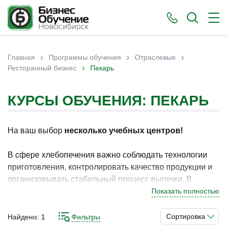
›
›
›
Главная
Программы обучения
Отраслевые
›
Вы здесь
Ресторанный бизнес
Пекарь
КУРСЫ ОБУЧЕНИЯ: ПЕКАРЬ
На ваш выбор
несколько учебных центров!
В сфере хлебопечения важно соблюдать технологии
приготовления, контролировать качество продукции и
организовывать стабильный процесс выпечки. В
Новосибирске программы по данному направлению
Показать полностью
востребованы у специалистов, которые стремятся
повысить квалификацию и работать пекарями в
Сортировка
Найдено:
1
Фильтры