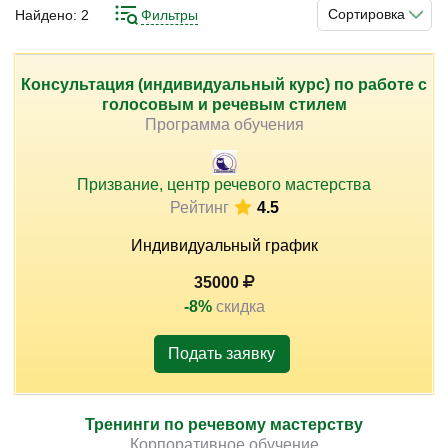
повысить квалификацию и улучшить результаты
Сортировка
Найдено:
2
Фильтры
общения. Понимание принципов коммуникации,
структуры диалога и поведения собеседников
позволяет выстраивать стабильную систему и
Консультация (индивидуальный курс) по работе с
)
голосовым и речевым стилем
достигать устойчивых результатов.
Программа обучения
Изучение принципов активного слушания, ведения
диалога, аргументации и работы с возражениями
Призвание, центр речевого мастерства
позволяет выстроить последовательную систему
Рейтинг
4.5
работы. Практическая направленность подготовки
Индивидуальный график
способствует применению навыков в реальных
рабочих ситуациях.
35000
-8%
скидка
Подать заявку
Тренинги по речевому мастерству
Корпоративное обучение