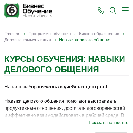
›
›
›
Главная
Программы обучения
Бизнес-образование
›
Вы здесь
Деловые коммуникации
Навыки делового общения
КУРСЫ ОБУЧЕНИЯ: НАВЫКИ
ДЕЛОВОГО ОБЩЕНИЯ
На ваш выбор
несколько учебных центров!
Навыки делового общения помогают выстраивать
продуктивные отношения, достигать договоренностей
и эффективно взаимодействовать в рабочей среде. В
Новосибирске программы по данному направлению
Показать полностью
востребованы у специалистов, которые стремятся