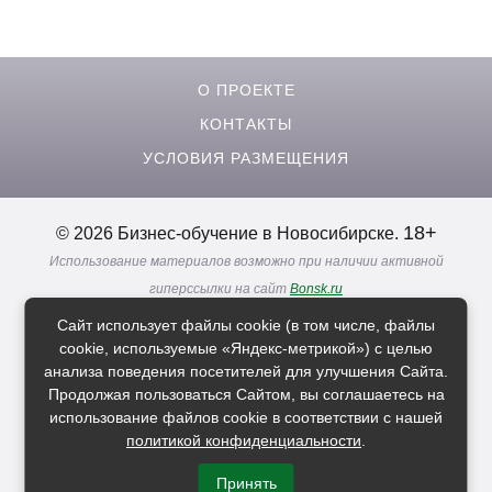
О ПРОЕКТЕ
КОНТАКТЫ
УСЛОВИЯ РАЗМЕЩЕНИЯ
18+
© 2026 Бизнес-обучение в Новосибирске.
Использование материалов возможно при наличии активной
гиперссылки на сайт
Bonsk.ru
Реклама. Информация о рекламодателях по ссылкам
Сайт использует файлы cookie (в том числе, файлы
Политика в отношении
обработки персональных данных
cookie, используемые «Яндекс-метрикой») с целью
анализа поведения посетителей для улучшения Сайта.
Продолжая пользоваться Сайтом, вы соглашаетесь на
Расскажи друзьям о нас
использование файлов cookie в соответствии с нашей
политикой конфиденциальности
.
Принять