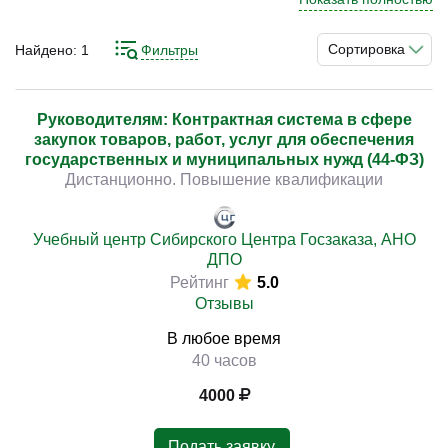
программы по данному направлению востребованы у
специалистов, которые стремятся повысить
Сортировка
Найдено:
1
Фильтры
квалификацию и улучшить результаты закупочной
)
деятельности. Понимание принципов контрактной
системы, управления рисками и оценки эффективности
Руководителям: Контрактная система в сфере
закупок товаров, работ, услуг для обеспечения
позволяет выстраивать стабильную модель и достигать
государственных и муниципальных нужд (44-ФЗ)
устойчивых результатов.
Дистанционно. Повышение квалификации
Изучение принципов планирования закупочной
деятельности, контроля процедур, управления
Учебный центр Сибирского Центра Госзаказа, АНО
ДПО
контрактами, оценки рисков и анализа эффективности
Рейтинг
5.0
позволяет выстроить последовательную систему
Отзывы
работы. Практическая направленность подготовки
способствует применению навыков в реальных
В любое время
задачах.
40 часов
4000
Подать заявку