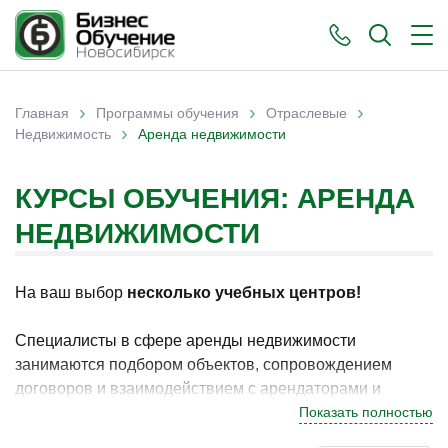
›
›
›
Главная
Программы обучения
Отраслевые
›
Вы здесь
Недвижимость
Аренда недвижимости
КУРСЫ ОБУЧЕНИЯ: АРЕНДА
НЕДВИЖИМОСТИ
На ваш выбор
несколько учебных центров!
Специалисты в сфере аренды недвижимости
занимаются подбором объектов, сопровождением
договоров и взаимодействием с арендаторами и
собственниками. В Новосибирске программы по
Показать полностью
данному направлению востребованы у специалистов,