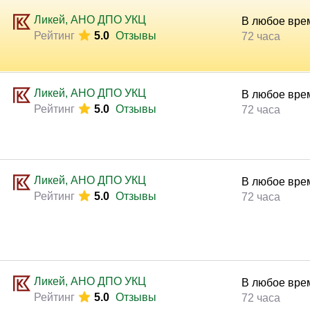
Законодательство и право
(17)
Ликей, АНО ДПО УКЦ
В любое вре
Логистика и снабжение
(42)
Рейтинг
5.0
Отзывы
72 часа
ВЭД / таможня
(13)
Делопроизводство / секретариат / АХО
(27)
Ликей, АНО ДПО УКЦ
В любое вре
Безопасность
(17)
Рейтинг
5.0
Отзывы
72 часа
Тренинги для тренеров
(9)
Ликей, АНО ДПО УКЦ
В любое вре
Рейтинг
5.0
Отзывы
72 часа
Ликей, АНО ДПО УКЦ
В любое вре
Рейтинг
5.0
Отзывы
72 часа