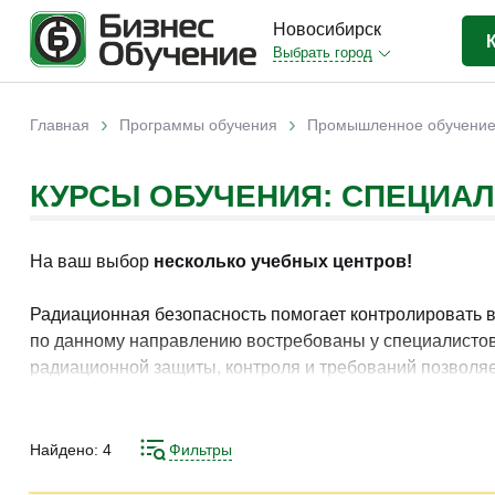
Новосибирск
Выбрать город
Бизнес-образование
(400)
›
›
Главная
Программы обучения
Промышленное обучени
Вы здесь
IT-сфера
(35)
КУРСЫ ОБУЧЕНИЯ: СПЕЦИА
Отраслевые
(199)
Личная эффективность
(38)
На ваш выбор
несколько учебных центров!
Промышленное обучение
(35)
Компьютерная грамотность
(32)
Радиационная безопасность помогает контролировать 
по данному направлению востребованы у специалистов
Дизайн
(8)
радиационной защиты, контроля и требований позволяе
Красота и здоровье
(5)
Изучение принципов измерения радиационного фона, о
Личностный рост
(9)
требований позволяет выстроить последовательную сис
Найдено:
4
Фильтры
Прочее
(11)