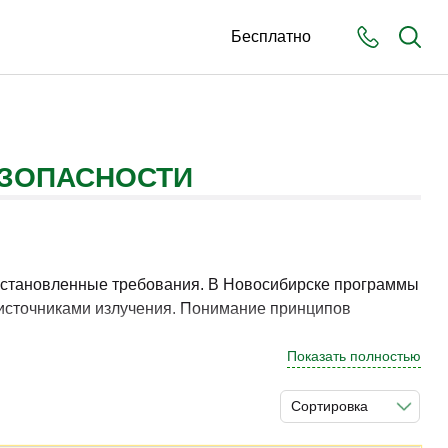
Бесплатно
ЕЗОПАСНОСТИ
 установленные требования. В Новосибирске программы
 источниками излучения. Понимание принципов
Показать полностью
й защиты, ведения документации и соблюдения
особствует применению навыков в реальных условиях.
Сортировка