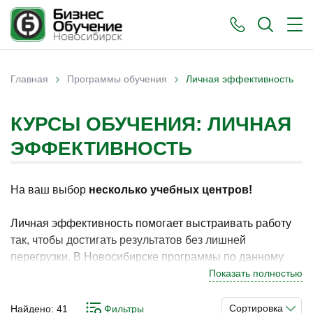
›
›
Главная
Программы обучения
Личная эффективность
Вы здесь
КУРСЫ ОБУЧЕНИЯ: ЛИЧНАЯ
ЭФФЕКТИВНОСТЬ
На ваш выбор
несколько учебных центров!
Личная эффективность помогает выстраивать работу
так, чтобы достигать результатов без лишней
перегрузки. В Новосибирске программы по данному
направлению востребованы у специалистов, которые
Показать полностью
стремятся повысить продуктивность и улучшить
управление своими задачами. Грамотный подход
Сортировка
Найдено:
41
Фильтры