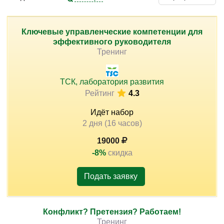
позволяет лучше контролировать рабочий процесс и
достигать поставленных целей.
Ключевые управленческие компетенции для
эффективного руководителя
Изучение принципов планирования, приоритизации и
)
Тренинг
управления временем помогает выстроить
последовательную систему работы. Практическая
направленность подготовки способствует применению
ТСК, лаборатория развития
навыков в повседневной деятельности.
Рейтинг
4.3
Идёт набор
2 дня (16 часов)
19000
-8%
скидка
Подать заявку
Конфликт? Претензия? Работаем!
Тренинг