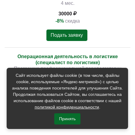
4 мес.
30000
-8%
скидка
Подать заявку
Операционная деятельность в логистике
(специалист по логистике)
Программа профессиональной переподготовки
Сайт использует файлы cookie (в том числе, файлы
cookie, используемые «Яндекс-метрикой») с целью
17
августа
2026
анализа поведения посетителей для улучшения Сайта.
263 часа
Продолжая пользоваться Сайтом, вы соглашаетесь на
использование файлов cookie в соответствии с нашей
30000
политикой конфиденциальности
.
-8%
скидка
Принять
Подать заявку