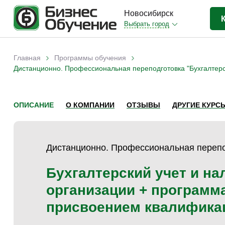
Новосибирск
Выбрать город
Бизнес-образование
(413)
›
›
Главная
Программы обучения
Вы здесь
Дистанционно. Профессиональная переподготовка "Бухгалтерс
IT-сфера
(35)
Отраслевые
(204)
Личная эффективность
(38)
ОПИСАНИЕ
О КОМПАНИИ
ОТЗЫВЫ
ДРУГИЕ КУРС
Промышленное обучение
(35)
Компьютерная грамотность
(32)
Дистанционно. Профессиональная переп
Дизайн
(8)
Бухгалтерский учет и н
Красота и здоровье
(5)
организации + программа
Личностный рост
(9)
присвоением квалификац
Прочее
(11)