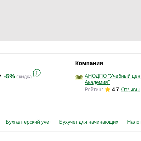
Законодательство и право
(17)
Логистика и снабжение
(46)
ВЭД / таможня
(13)
Делопроизводство / секретариат / АХО
(29)
Безопасность
(17)
Тренинги для тренеров
(9)
Компания
-5%
АНОДПО "Учебный цен
скидка
Академия"
Рейтинг
4.7
Отзывы
Бухгалтерский учет
Бухучет для начинающих
Нало