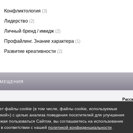
Конфликтология
(3)
Лидерство
(2)
Личный бренд / имидж
(2)
Профайлинг. Знание характера
(1)
Развитие креативности
(2)
ЗМЕЩЕНИЯ
Расск
гиперссылки на сайт
Bonsk.ru
ет файлы cookie (в том числе, файлы cookie, используемые
кой») с целью анализа поведения посетителей для улучшения
жая пользоваться Сайтом, вы соглашаетесь на использование
 в соответствии с нашей
политикой конфиденциальности
.