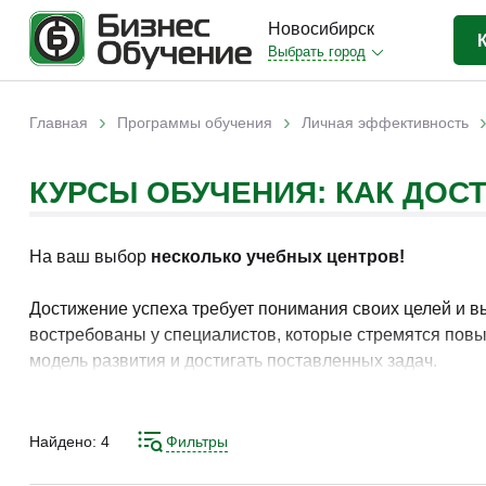
Новосибирск
Выбрать город
Бизнес-образование
(413)
›
›
Главная
Программы обучения
Личная эффективность
Вы здесь
IT-сфера
(35)
КУРСЫ ОБУЧЕНИЯ: КАК ДОС
Отраслевые
(204)
Личная эффективность
(38)
На ваш выбор
несколько учебных центров!
Промышленное обучение
(35)
Компьютерная грамотность
(32)
Достижение успеха требует понимания своих целей и 
востребованы у специалистов, которые стремятся повы
Дизайн
(8)
модель развития и достигать поставленных задач.
Красота и здоровье
(5)
Изучение принципов целеполагания, планирования и у
Личностный рост
(9)
подготовки способствует применению навыков в повсед
Найдено:
4
Фильтры
Прочее
(11)