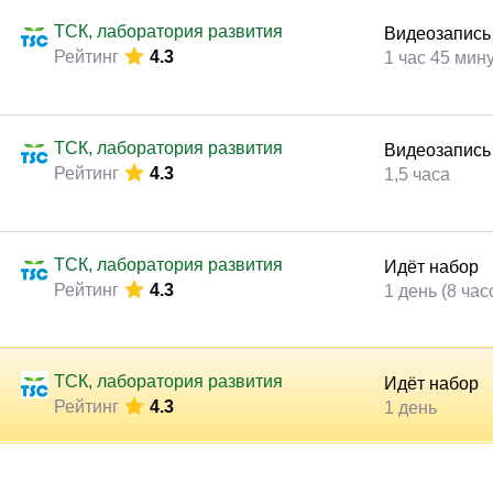
Законодательство и право
(17)
ТСК, лаборатория развития
Видеозапись
Логистика и снабжение
(46)
Рейтинг
4.3
1 час 45 мин
ВЭД / таможня
(13)
Делопроизводство / секретариат / АХО
(29)
ТСК, лаборатория развития
Видеозапись
Безопасность
(17)
Рейтинг
4.3
1,5 часа
Тренинги для тренеров
(9)
ТСК, лаборатория развития
Идёт набор
Рейтинг
4.3
1 день (8 час
ТСК, лаборатория развития
Идёт набор
Рейтинг
4.3
1 день