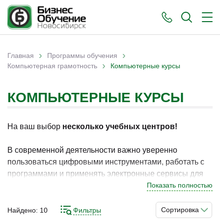
›
›
Главная
Программы обучения
›
Вы здесь
Компьютерная грамотность
Компьютерные курсы
КОМПЬЮТЕРНЫЕ КУРСЫ
На ваш выбор
несколько учебных центров!
В современной деятельности важно уверенно
пользоваться цифровыми инструментами, работать с
программами и применять электронные сервисы для
решения различных задач. В Новосибирске программы
Показать полностью
по данному направлению востребованы у
специалистов и пользователей, которые стремятся
Сортировка
Найдено:
10
Фильтры