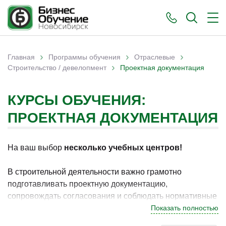
›
›
›
Главная
Программы обучения
Отраслевые
›
Вы здесь
Строительство / девелопмент
Проектная документация
КУРСЫ ОБУЧЕНИЯ:
ПРОЕКТНАЯ ДОКУМЕНТАЦИЯ
На ваш выбор
несколько учебных центров!
В строительной деятельности важно грамотно
подготавливать проектную документацию,
сопровождать согласования и соблюдать нормативные
требования. В Новосибирске программы по данному
Показать полностью
направлению востребованы у специалистов, которые