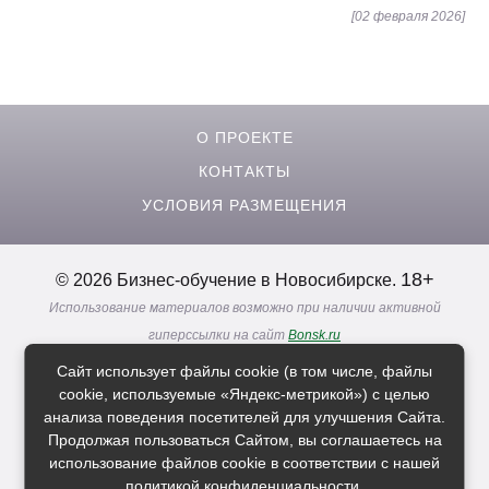
[02 февраля 2026]
О ПРОЕКТЕ
КОНТАКТЫ
УСЛОВИЯ РАЗМЕЩЕНИЯ
18+
© 2026 Бизнес-обучение в Новосибирске.
Использование материалов возможно при наличии активной
гиперссылки на сайт
Bonsk.ru
Реклама. Информация о рекламодателях по ссылкам
Сайт использует файлы cookie (в том числе, файлы
Политика в отношении
обработки персональных данных
cookie, используемые «Яндекс-метрикой») с целью
анализа поведения посетителей для улучшения Сайта.
Продолжая пользоваться Сайтом, вы соглашаетесь на
Расскажи друзьям о нас
использование файлов cookie в соответствии с нашей
политикой конфиденциальности
.