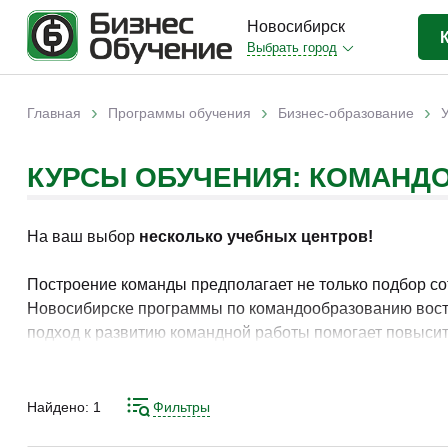
Новосибирск
Выбрать город
Бизнес-образование
(415)
›
›
›
Главная
Программы обучения
Бизнес-образование
Вы здесь
IT-сфера
(35)
КУРСЫ ОБУЧЕНИЯ: КОМАНД
Отраслевые
(206)
Личная эффективность
(42)
На ваш выбор
несколько учебных центров!
Промышленное обучение
(35)
Компьютерная грамотность
(32)
Построение команды предполагает не только подбор со
Новосибирске программы по командообразованию востр
Дизайн
(8)
подход к развитию командной работы помогает повысить
Красота и здоровье
(5)
Изучение методов формирования команды, развития ко
Личностный рост
(14)
направленность подготовки способствует внедрению э
Найдено:
1
Фильтры
Прочее
(11)