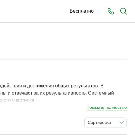
Бесплатно
одействия и достижения общих результатов. В
ы и отвечают за их результативность. Системный
дого участника.
Показать полностью
ть устойчивую модель сотрудничества. Практическая
изации.
Сортировка