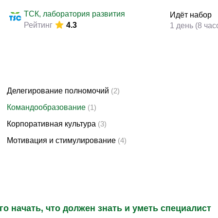
Законодательство и право
(17)
ТСК, лаборатория развития
Идёт набор
Логистика и снабжение
(42)
Рейтинг
4.3
1 день (8 час
ВЭД / таможня
(16)
Делопроизводство / секретариат / АХО
(27)
Безопасность
(17)
Тренинги для тренеров
(9)
Делегирование полномочий
(2)
Командообразование
(1)
Корпоративная культура
(3)
Мотивация и стимулирование
(4)
го начать, что должен знать и уметь специалист