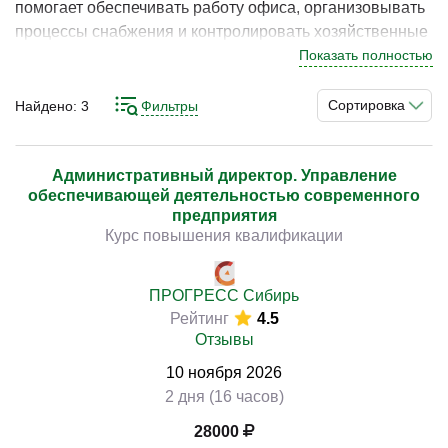
помогает обеспечивать работу офиса, организовывать
процессы снабжения и контролировать хозяйственные
задачи компании. В Новосибирске программы по
Показать полностью
данному направлению востребованы у специалистов,
)
которые стремятся повысить квалификацию и
Сортировка
Найдено:
3
Фильтры
эффективно работать в сфере АХО. Понимание
принципов организации работы, снабжения и
управления ресурсами позволяет выстраивать
Административный директор. Управление
обеспечивающей деятельностью современного
стабильную систему и обеспечивать устойчивые
предприятия
результаты.
Курс повышения квалификации
Изучение принципов организации административно-
хозяйственной работы, взаимодействия с
ПРОГРЕСС Сибирь
Рейтинг
4.5
поставщиками, контроля расходов, обеспечения офиса
Отзывы
и анализа процессов позволяет выстроить
последовательную систему работы. Практическая
10
ноября
2026
направленность подготовки способствует применению
2 дня (16 часов)
навыков в реальных задачах.
28000