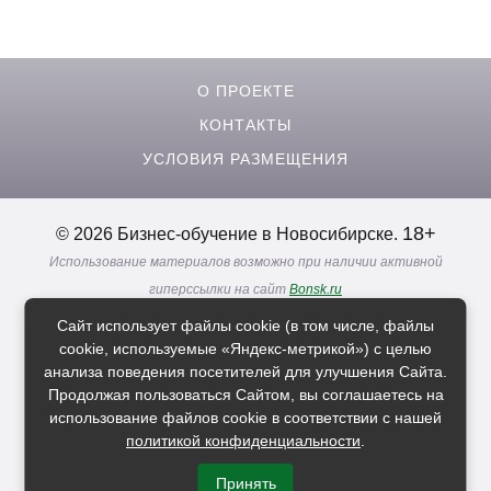
О ПРОЕКТЕ
КОНТАКТЫ
УСЛОВИЯ РАЗМЕЩЕНИЯ
18+
© 2026 Бизнес-обучение в Новосибирске.
Использование материалов возможно при наличии активной
гиперссылки на сайт
Bonsk.ru
Реклама. Информация о рекламодателях по ссылкам
Сайт использует файлы cookie (в том числе, файлы
Политика в отношении
обработки персональных данных
cookie, используемые «Яндекс-метрикой») с целью
анализа поведения посетителей для улучшения Сайта.
Продолжая пользоваться Сайтом, вы соглашаетесь на
Расскажи друзьям о нас
использование файлов cookie в соответствии с нашей
политикой конфиденциальности
.
Принять