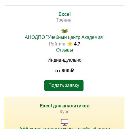
работы с электронными таблицами для работы и
повседневных задач. Понимание принципов работы с
формулами, функциями и данными позволяет
Excel
Тренинг
формировать стабильную основу для эффективной
)
работы с информацией.
АНОДПО "Учебный центр Академия"
Изучение принципов работы в Excel, создания таблиц,
Рейтинг
4.7
использования формул, функций, диаграмм и
Отзывы
обработки данных позволяет выстроить
Индивидуально
последовательную систему работы с электронными
таблицами. Практическая направленность подготовки
от 800
способствует применению навыков в реальных
задачах.
Подать заявку
Excel для аналитиков
Курс
АБВ компьютерные курсы, учебный центр