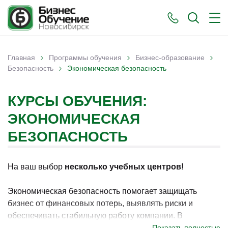
›
›
›
Главная
Программы обучения
Бизнес-образование
›
Вы здесь
Безопасность
Экономическая безопасность
КУРСЫ ОБУЧЕНИЯ:
ЭКОНОМИЧЕСКАЯ
БЕЗОПАСНОСТЬ
На ваш выбор
несколько учебных центров!
Экономическая безопасность помогает защищать
бизнес от финансовых потерь, выявлять риски и
обеспечивать стабильную работу компании. В
Новосибирске программы по данному направлению
Показать полностью