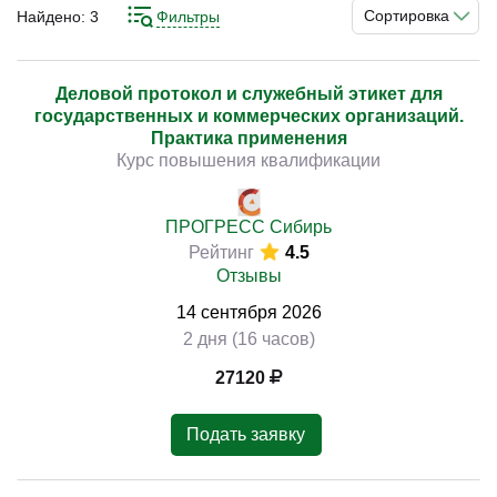
повысить квалификацию и улучшить качество деловой
Сортировка
Найдено:
3
Фильтры
коммуникации. Понимание норм поведения, правил
общения и протокольных требований позволяет
выстраивать стабильную систему и достигать
Деловой протокол и служебный этикет для
)
государственных и коммерческих организаций.
устойчивых результатов.
Практика применения
Курс повышения квалификации
Изучение принципов делового поведения, норм
общения, протокольных правил, организации встреч и
анализа взаимодействия позволяет выстроить
ПРОГРЕСС Сибирь
Рейтинг
4.5
последовательную систему работы. Практическая
Отзывы
направленность подготовки способствует применению
навыков в реальных ситуациях.
14
сентября
2026
2 дня (16 часов)
27120
Подать заявку