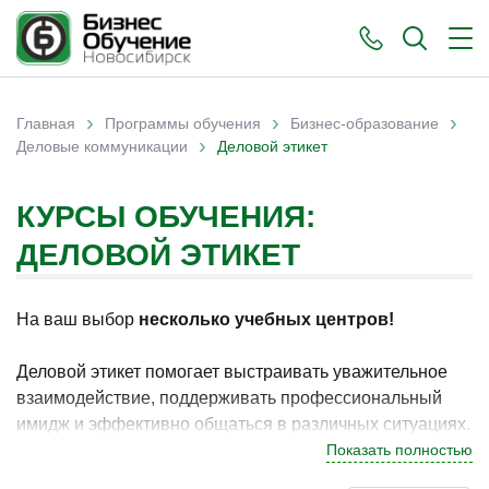
›
›
›
Главная
Программы обучения
Бизнес-образование
›
Вы здесь
Деловые коммуникации
Деловой этикет
КУРСЫ ОБУЧЕНИЯ:
ДЕЛОВОЙ ЭТИКЕТ
На ваш выбор
несколько учебных центров!
Деловой этикет помогает выстраивать уважительное
взаимодействие, поддерживать профессиональный
имидж и эффективно общаться в различных ситуациях.
В Новосибирске программы по данному направлению
Показать полностью
востребованы у специалистов, которые стремятся