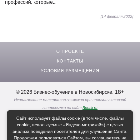
профессий, которые...
[14 февраля 2022]
О ПРОЕКТЕ
КОНТАКТЫ
УСЛОВИЯ РАЗМЕЩЕНИЯ
18+
© 2026 Бизнес-обучение в Новосибирске.
Использование материалов возможно при наличии активной
гиперссылки на сайт
Bonsk.ru
Реклама. Информация о рекламодателях по ссылкам
Сайт использует файлы cookie (в том числе, файлы
Политика в отношении
обработки персональных данных
cookie, используемые «Яндекс-метрикой») с целью
анализа поведения посетителей для улучшения Сайта.
Продолжая пользоваться Сайтом, вы соглашаетесь на