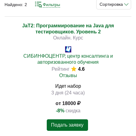
квалификацию или начать путь в IT. Понимание
Сортировка
Найдено:
2
Фильтры
структуры IT-рынка, направлений и требований
позволяет формировать стабильную стратегию
развития и достигать устойчивых результатов.
JaT2: Программирование на Java для
)
тестировщиков. Уровень 2
Онлайн. Курс
Изучение принципов программирования, анализа
данных, тестирования, разработки и работы с
цифровыми системами позволяет выстроить
СИБИНФОЦЕНТР, центр консалтинга и
последовательную систему обучения. Практическая
авторизованного обучения
Рейтинг
4.6
направленность подготовки способствует применению
Отзывы
навыков в реальных проектах.
Идет набор
3 дня (24 часа)
от 18000
-8%
скидка
Подать заявку