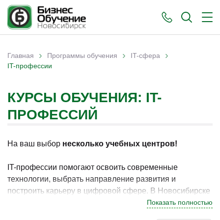
›
›
›
Главная
Программы обучения
IT-сфера
Вы здесь
IT-профессии
КУРСЫ ОБУЧЕНИЯ: IT-
ПРОФЕССИЙ
На ваш выбор
несколько учебных центров!
IT-профессии помогают освоить современные
технологии, выбрать направление развития и
построить карьеру в цифровой сфере. В Новосибирске
программы по данному направлению востребованы у
Показать полностью
специалистов, которые стремятся повысить