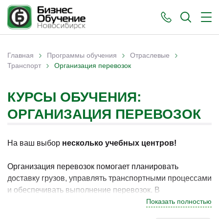
›
›
›
Главная
Программы обучения
Отраслевые
›
Вы здесь
Транспорт
Организация перевозок
КУРСЫ ОБУЧЕНИЯ:
ОРГАНИЗАЦИЯ ПЕРЕВОЗОК
На ваш выбор
несколько учебных центров!
Организация перевозок помогает планировать
доставку грузов, управлять транспортными процессами
и обеспечивать выполнение перевозок. В
Новосибирске программы по данному направлению
Показать полностью
востребованы у специалистов, которые стремятся