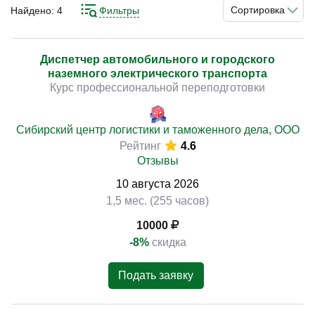
повысить квалификацию и работать в сфере
Сортировка
Найдено:
4
Фильтры
грузоперевозок. Понимание принципов логистики,
управления перевозками и требований позволяет
формировать стабильную систему и снижать риски.
Диспетчер автомобильного и городского
)
наземного электрического транспорта
Курс профессиональной переподготовки
Изучение принципов планирования маршрутов,
управления перевозками, контроля сроков доставки,
работы с документацией и взаимодействия с
Сибирский центр логистики и таможенного дела, ООО
участниками процесса позволяет выстроить
Рейтинг
4.6
последовательную систему работы. Практическая
Отзывы
направленность подготовки способствует применению
10
августа
2026
навыков в реальных условиях.
1,5 мес. (255 часов)
10000
-8%
скидка
Подать заявку