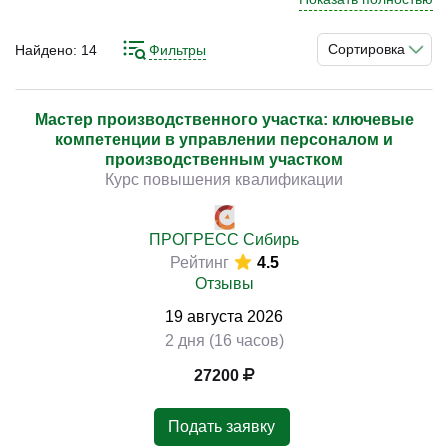
направлению востребованы у специалистов, которые
стремятся повысить квалификацию и работать на
Сортировка
Найдено:
14
Фильтры
производстве. Понимание принципов организации
)
процессов, технологий и требований позволяет
формировать стабильную систему и обеспечивать
Мастер производственного участка: ключевые
компетенции в управлении персоналом и
результат.
производственным участком
Курс повышения квалификации
Изучение принципов организации производственных
процессов, контроля качества, управления ресурсами,
ведения документации и соблюдения требований
ПРОГРЕСС Сибирь
Рейтинг
4.5
позволяет выстроить последовательную систему
Отзывы
работы. Практическая направленность подготовки
способствует применению навыков в реальных
19
августа
2026
условиях.
2 дня (16 часов)
27200
Подать заявку