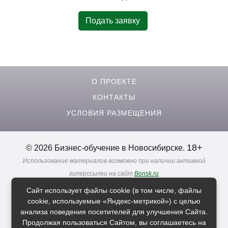
Подать заявку
О ПРОЕКТЕ
КОНТАКТЫ
УСЛОВИЯ РАЗМЕЩЕНИЯ
18+
© 2026 Бизнес-обучение в Новосибирске.
Использование материалов возможно при наличии активной
гиперссылки на сайт
Bonsk.ru
Реклама. Информация о рекламодателях по ссылкам
Сайт использует файлы cookie (в том числе, файлы
Политика в отношении
обработки персональных данных
cookie, используемые «Яндекс-метрикой») с целью
анализа поведения посетителей для улучшения Сайта.
Продолжая пользоваться Сайтом, вы соглашаетесь на