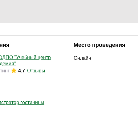
Законодательство и право
(17)
Логистика и снабжение
(42)
ВЭД / таможня
(16)
Делопроизводство / секретариат / АХО
(27)
Безопасность
(17)
ния
Место проведения
Тренинги для тренеров
(9)
ДПО "Учебный центр
Онлайн
демия"
тинг
4.7
Отзывы
стратор гостиницы