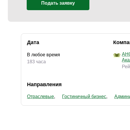
Подать заявку
Дата
Компа
АНО
В любое время
Ака
183 часа
Рей
Направления
Отраслевые
Гостиничный бизнес
Админи