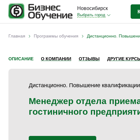
Новосибирск
Выбрать город
Бизнес-образование
(403)
›
›
Главная
Программы обучения
Дистанционно. Повышени
Вы здесь
IT-сфера
(35)
Отраслевые
(206)
ОПИСАНИЕ
О КОМПАНИИ
ОТЗЫВЫ
ДРУГИЕ КУРС
Личная эффективность
(38)
Промышленное обучение
(35)
Дистанционно. Повышение квалификации
Компьютерная грамотность
(32)
Дизайн
(8)
Менеджер отдела прием
Красота и здоровье
(5)
гостиничного предприят
Личностный рост
(9)
Прочее
(11)