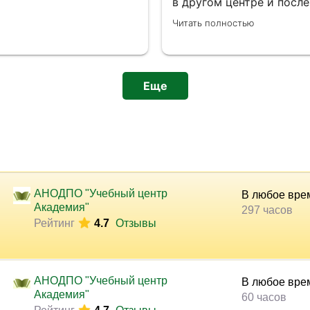
в другом центре и после
какова же будет оплата
Читать полностью
было повысить квалифи
фирмы. Обучала меня Ел
объясняет понятно и дос
понимаешь, объясняет ещ
будет понимания, с ней 
Еще
пошутить и привести пр
выдают удостоверение. Р
получила знания и хорош
Дальнейших Вам успехов
АНОДПО "Учебный центр
В любое вре
Академия"
297 часов
Рейтинг
4.7
Отзывы
АНОДПО "Учебный центр
В любое вре
Академия"
60 часов