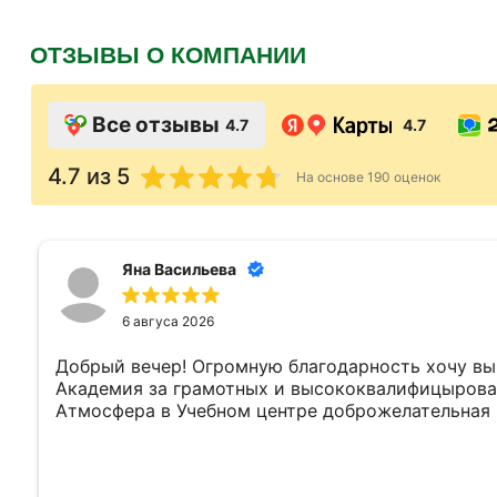
ОТЗЫВЫ О КОМПАНИИ
Все отзывы
4.7
4.7
4.7
из 5
На основе
190
оценок
Яна Васильева
6 авгуса 2026
Добрый вечер! Огромную благодарность хочу вы
Академия за грамотных и высококвалифицырова
Атмосфера в Учебном центре доброжелательная 