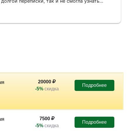
 долгой переписки, так и не смогла узнать
 за обучение. Занималась индивидуально нужно
кацию для ведения самостоятельно своей
ена Владимировна. Очень классный педагог,
тупно, если видит что ты тупишь и не
е раз и доводит дело до конца пока у тебя не
очень легко и спокойно заниматься, есть место и
имерно из жизни. После окончания курса
ада, что попала именно к вам. А самое главное
его преподавателя и эксперта своего дела!!!
 и побольше учеников!!!
20000
мя
Подробнее
-5%
скидка
7500
мя
Подробнее
-5%
скидка