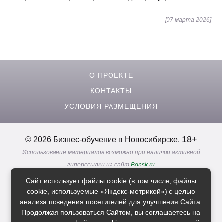
[07 марта 2026]
О ПРОЕКТЕ
КОНТАКТЫ
УСЛОВИЯ РАЗМЕЩЕНИЯ
18+
© 2026 Бизнес-обучение в Новосибирске.
Использование материалов возможно при наличии активной
гиперссылки на сайт
Bonsk.ru
Реклама. Информация о рекламодателях по ссылкам
Сайт использует файлы cookie (в том числе, файлы
Политика в отношении
обработки персональных данных
cookie, используемые «Яндекс-метрикой») с целью
анализа поведения посетителей для улучшения Сайта.
Продолжая пользоваться Сайтом, вы соглашаетесь на
Расскажи друзьям о нас