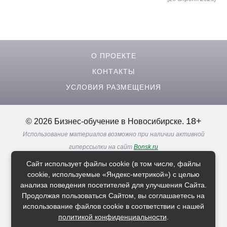
О ПРОЕКТЕ
КОНТАКТЫ
УСЛОВИЯ РАЗМЕЩЕНИЯ
18+
© 2026 Бизнес-обучение в Новосибирске.
Использование материалов возможно при наличии активной
гиперссылки на сайт
Bonsk.ru
Реклама. Информация о рекламодателях по ссылкам
Сайт использует файлы cookie (в том числе, файлы
Политика в отношении
обработки персональных данных
cookie, используемые «Яндекс-метрикой») с целью
анализа поведения посетителей для улучшения Сайта.
Продолжая пользоваться Сайтом, вы соглашаетесь на
Расскажи друзьям о нас
использование файлов cookie в соответствии с нашей
политикой конфиденциальности
.