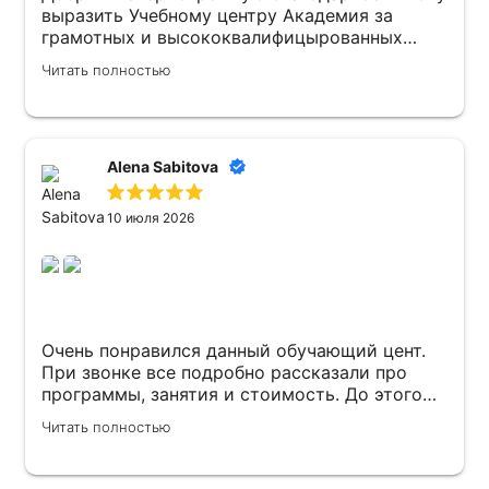
выразить Учебному центру Академия за
грамотных и высококвалифицырованных
преподавателей . Атмосфера в Учебном
Читать полностью
центре доброжелательная ! Рекомендую 👍
Alena Sabitova
10 июля 2026
Очень понравился данный обучающий цент.
При звонке все подробно рассказали про
программы, занятия и стоимость. До этого
узнавала все в другом центре и после долгой
Читать полностью
переписки, так и не смогла узнать какова же
будет оплата за обучение. Занималась
индивидуально нужно было повысить