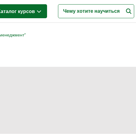
Каталог курсов
Менеджмент
(42)
-менеджмент"
Продажи
(73)
Бухгалтерия и налоги
(61)
Финансы и Экономика
(27)
Маркетинг
(20)
Интернет-маркетинг
(4)
Реклама и PR
(4)
Деловые коммуникации
(16)
Управление персоналом
(57)
Кадровый менеджмент
(27)