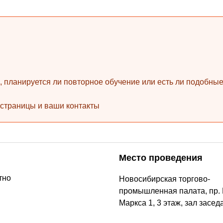
Законодательство и право
(17)
Логистика и снабжение
(42)
ВЭД / таможня
(16)
Делопроизводство / секретариат / АХО
(27)
Безопасность
(17)
ь, планируется ли повторное обучение или есть ли подобн
Тренинги для тренеров
(9)
 страницы и ваши контакты
Место проведения
тно
Новосибирская торгово-
промышленная палата, пр.
Маркса 1, 3 этаж, зал засед