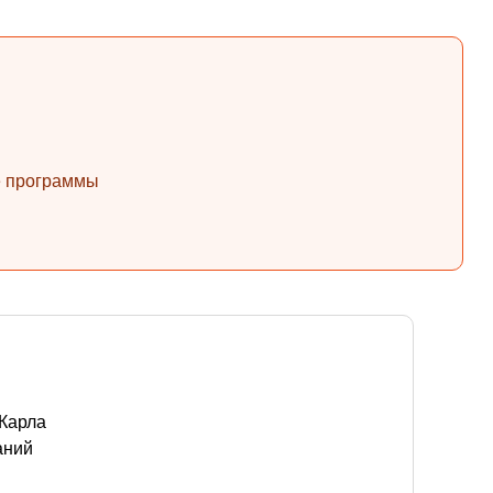
ые программы
 Карла
аний