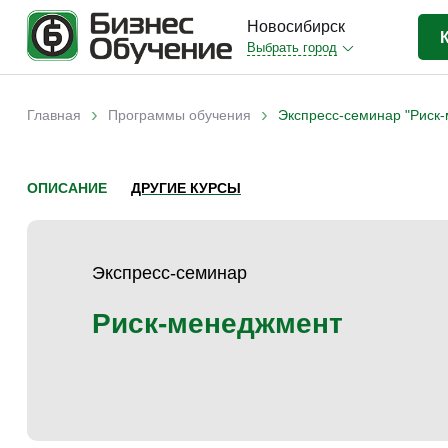
Новосибирск
Выбрать город
Бизнес-образование
(403)
›
›
Главная
Программы обучения
Экспресс-семинар "Риск
Вы здесь
IT-сфера
(35)
Отраслевые
(206)
ОПИСАНИЕ
ДРУГИЕ КУРСЫ
Личная эффективность
(38)
Промышленное обучение
(35)
Экспресс-семинар
Компьютерная грамотность
(32)
Дизайн
(8)
Риск-менеджмент
Красота и здоровье
(5)
Личностный рост
(9)
Прочее
(11)