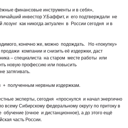
Законодательство и право
(17)
дёжные финансовые инструменты и в себя»,
Логистика и снабжение
(42)
еличайший инвестор У.Баффит, и его подтверждали не
ВЭД / таможня
(16)
ый лозунг как никогда актуален в России сегодня и в
Делопроизводство / секретариат / АХО
(27)
Безопасность
(17)
одимого, конечно же, можно подождать. Но «покупку»
 продажи компании и снизить её издержки, даст
Тренинги для тренеров
(9)
ника – специалиста на старом месте работы или
чить новую профессию или повысить
не затягивать.
м + полученным нервным издержкам.
естные эксперты, сегодня «проснулся и начал энергично
по всему Сибирскому федеральному округу по притоку в
 обучение (очное и дистанционное), а до этого ещё
йская часть России.