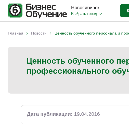
Новосибирск
Выбрать город
Бизнес-образование
(403)
›
›
Главная
Новости
Ценность обученного персонала и про
Вы здесь
IT-сфера
(35)
Отраслевые
(206)
Ценность обученного пе
Личная эффективность
(38)
профессионального обуч
Промышленное обучение
(35)
Компьютерная грамотность
(32)
Дизайн
(8)
Красота и здоровье
(5)
Личностный рост
(9)
Дата публикации:
19.04.2016
Прочее
(11)