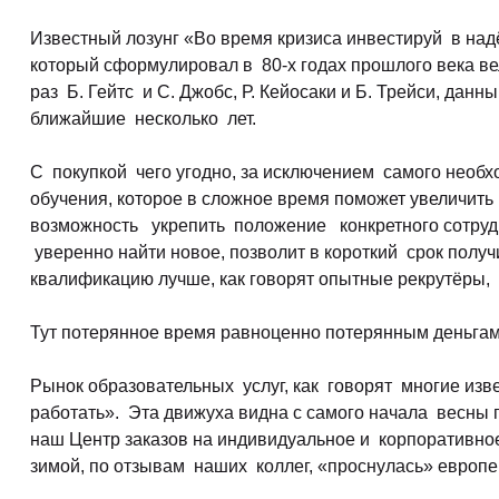
Известный лозунг «Во время кризиса инвестируй в на
который сформулировал в 80-х годах прошлого века в
раз Б. Гейтс и С. Джобс, Р. Кейосаки и Б. Трейси, данн
ближайшие несколько лет.
С покупкой чего угодно, за исключением самого необх
обучения, которое в сложное время поможет увеличить
возможность укрепить положение конкретного сотруд
уверенно найти новое, позволит в короткий срок полу
квалификацию лучше, как говорят опытные рекрутёры, 
Тут потерянное время равноценно потерянным деньга
Рынок образовательных услуг, как говорят многие изв
работать». Эта движуха видна с самого начала весны 
наш Центр заказов на индивидуальное и корпоративное
зимой, по отзывам наших коллег, «проснулась» европе