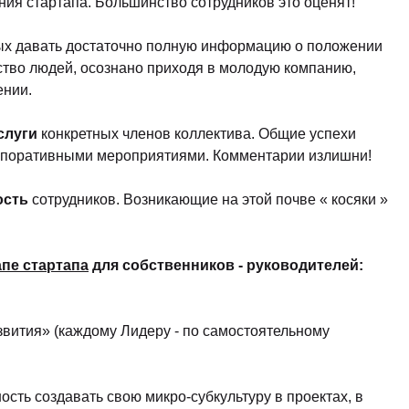
ния стартапа. Большинство сотрудников это оценят!
ых давать достаточно полную информацию о положении
ство людей, осознано приходя в молодую компанию,
ении.
слуги
конкретных членов коллектива. Общие успехи
рпоративными мероприятиями. Комментарии излишни!
ость
сотрудников. Возникающие на этой почве « косяки »
пе стартапа
для собственников - руководителей:
азвития» (каждому Лидеру - по самостоятельному
ость создавать свою микро-субкультуру в проектах, в