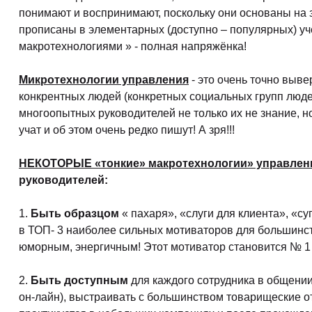
понимают и воспринимают, поскольку они основаны на 
прописаны в элементарных (доступно – популярных) уч
макротехнологиями » - полная напряжёнка!
Микротехнологии управления
- это очень точно выв
конкрентных людей (конкретных социальных групп людей
многоопытных руководителей не только их не знание, н
учат и об этом очень редко пишут! А зря!!!
НЕКОТОРЫЕ «тонкие» макротехнологии» управления
руководителей:
1.
Быть образцом
« пахаря», «слуги для клиента», «с
в ТОП- 3 наиболее сильных мотиваторов для большинст
юморным, энергичным! Этот мотиватор становится № 1 н
2.
Быть доступным
для каждого сотрудника в общении
он-лайн), выстраивать с большинством товарищеские о