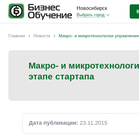
Новосибирск
Выбрать город
Бизнес-образование
(415)
›
›
Главная
Новости
Макро- и микротехнологии управления
Вы здесь
IT-сфера
(35)
Отраслевые
(206)
Макро- и микротехнолог
Личная эффективность
(42)
этапе стартапа
Промышленное обучение
(35)
Компьютерная грамотность
(32)
Дизайн
(8)
Красота и здоровье
(5)
Личностный рост
(14)
Дата публикации:
23.11.2015
Прочее
(11)