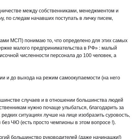
Законодательство и право
(17)
дничестве между собственниками, менеджментом и
Логистика и снабжение
(42)
у, по следам начавших поступать в личку писем,
ВЭД / таможня
(16)
Делопроизводство / секретариат / АХО
(27)
ами МСП) понимаю то, что определено для этих самых
Безопасность
(17)
ержке малого предпринимательства в РФ» : малый
исочной численности персонала до 100 человек, а
Тренинги для тренеров
(9)
ии и до выхода на режим самоокупаемости (на него
ольшинстве случаев и в отношении большинства людей
ственникам нужно почаще улыбаться, благодарить за
 редких ситуациях лучше на лице изобразить суровость,
и без ЧЮ (есть просто чемпионы в этом вопросе !).
огий большинство руководителей (даже начинашки!)