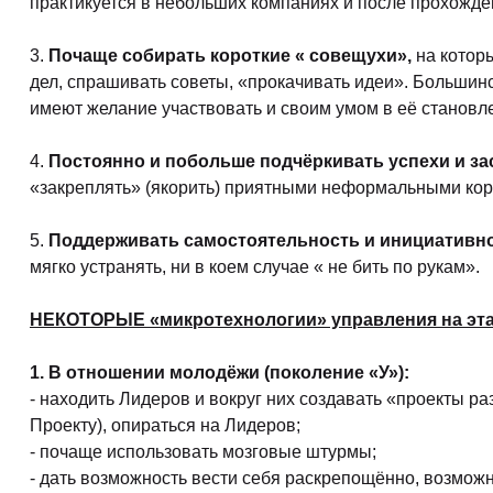
практикуется в небольших компаниях и после прохожде
3.
Почаще собирать короткие « совещухи»,
на котор
дел, спрашивать советы, «прокачивать идеи». Большин
имеют желание участвовать и своим умом в её становл
4.
Постоянно и побольше подчёркивать успехи и за
«закреплять» (якорить) приятными неформальными ко
5.
Поддерживать самостоятельность
и инициативн
мягко устранять, ни в коем случае « не бить по рукам».
НЕКОТОРЫЕ «микротехнологии» управления на эта
1. В отношении молодёжи (поколение «У»):
- находить Лидеров и вокруг них создавать «проекты р
Проекту), опираться на Лидеров;
- почаще использовать мозговые штурмы;
- дать возможность вести себя раскрепощённо, возможн