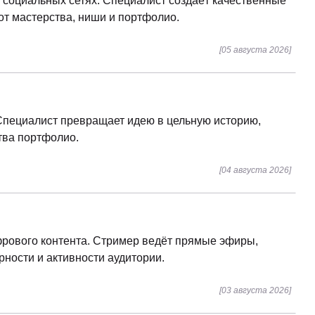
 социальных сетях. Специалист создаёт качественные
от мастерства, ниши и портфолио.
[05 августа 2026]
 Специалист превращает идею в цельную историю,
ства портфолио.
[04 августа 2026]
фрового контента. Стример ведёт прямые эфиры,
рности и активности аудитории.
[03 августа 2026]