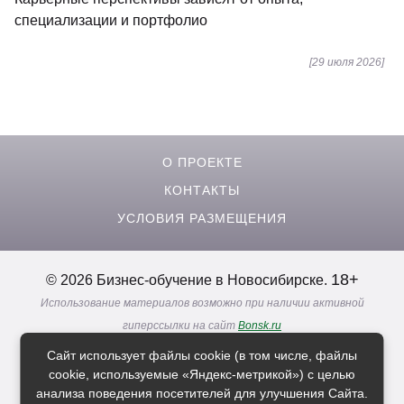
специализации и портфолио
[29 июля 2026]
О ПРОЕКТЕ
КОНТАКТЫ
УСЛОВИЯ РАЗМЕЩЕНИЯ
18+
© 2026 Бизнес-обучение в Новосибирске.
Использование материалов возможно при наличии активной
гиперссылки на сайт
Bonsk.ru
Реклама. Информация о рекламодателях по ссылкам
Сайт использует файлы cookie (в том числе, файлы
Политика в отношении
обработки персональных данных
cookie, используемые «Яндекс-метрикой») с целью
анализа поведения посетителей для улучшения Сайта.