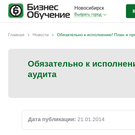
Новосибирск
Выбрать город
Бизнес-образование
(413)
›
›
Главная
Новости
Обязательно к исполнению! План и пр
Вы здесь
IT-сфера
(35)
Отраслевые
(204)
Обязательно к исполнен
Личная эффективность
(38)
аудита
Промышленное обучение
(35)
Компьютерная грамотность
(32)
Дизайн
(8)
Красота и здоровье
(5)
Личностный рост
(9)
Дата публикации:
21.01.2014
Прочее
(11)