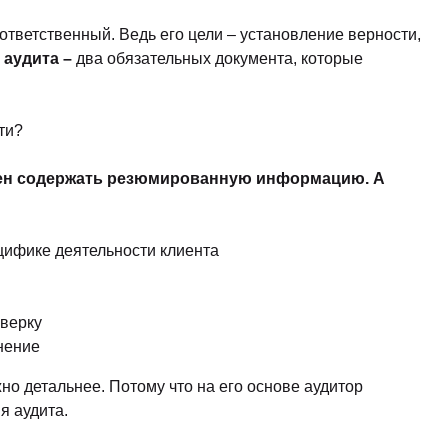
Законодательство и право
(17)
ответственный. Ведь его цели – установление верности,
Логистика и снабжение
(46)
 аудита –
два обязательных документа, которые
ВЭД / таможня
(13)
Делопроизводство / секретариат / АХО
(29)
ти?
Безопасность
(17)
жен содержать резюмированную информацию. А
Тренинги для тренеров
(9)
цифике деятельности клиента
оверку
нение
о детальнее. Потому что на его основе аудитор
я аудита.