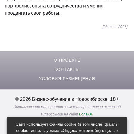
портфолио, опыта сотрудничества и умения
продвигать свои работы.
[28 июля 2026]
О ПРОЕКТЕ
КОНТАКТЫ
УСЛОВИЯ РАЗМЕЩЕНИЯ
18+
© 2026 Бизнес-обучение в Новосибирске.
Использование материалов возможно при наличии активной
гиперссылки на сайт
Bonsk.ru
Реклама. Информация о рекламодателях по ссылкам
Сайт использует файлы cookie (в том числе, файлы
Политика в отношении
обработки персональных данных
cookie, используемые «Яндекс-метрикой») с целью