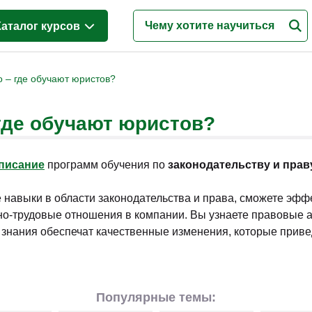
Каталог курсов
Менеджмент
(42)
о – где обучают юристов?
Продажи
(74)
где обучают юристов?
Бухгалтерия и налоги
(64)
Финансы и Экономика
(27)
писание
программ обучения по
законодательству и прав
Маркетинг
(20)
Интернет-маркетинг
(4)
 навыки в области законодательства и права, сможете эф
но-трудовые отношения в компании. Вы узнаете правовые 
Реклама и PR
(4)
 знания обеспечат качественные изменения, которые приве
Деловые коммуникации
(16)
Управление персоналом
(59)
Кадровый менеджмент
(28)
Популярные темы: