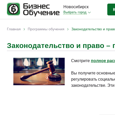
Новосибирск
Выбрать город
Бизнес-образование
(413)
›
›
Главная
Программы обучения
Законодательство и прав
Вы здесь
IT-сфера
(35)
Законодательство и право – 
Отраслевые
(204)
Личная эффективность
(38)
Смотрите
полное рас
Промышленное обучение
(35)
Компьютерная грамотность
(32)
Вы получите основные
регулировать социаль
Дизайн
(8)
законодательстве. Эти
Красота и здоровье
(5)
Личностный рост
(9)
Прочее
(11)