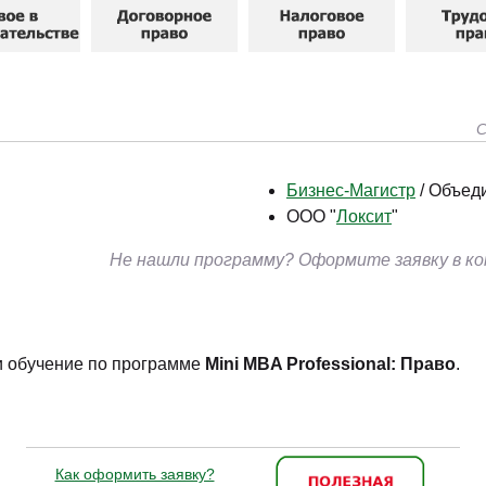
Законодательство и право
(17)
Логистика и снабжение
(46)
ВЭД / таможня
(13)
Делопроизводство / секретариат / АХО
(29)
С
Безопасность
(17)
Бизнес-Магистр
/ Объед
Тренинги для тренеров
(9)
ООО "
Локсит
"
Не нашли программу? Оформите заявку в ко
и обучение по программе
Mini MBA Professional: Право
.
Как оформить заявку?