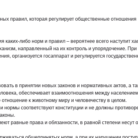
ных правил, которая регулирует общественные отношения 
я каких-либо норм и правил – вероятнее всего наступит х
ханизм, направленный на их контроль и упорядочение. При
ия, организуется госаппарат и регулируется государствен
овать в принятии новых законов и нормативных актов, а т
 человека, обеспечивает взаимоотношения между населением
 отношение к животному миру и человечеству в целом.
и нормы соответствуют конституции и не должны противоречи
законы.
меют равные права и обязанности, в равной степени несут 
ерживаться общепринятых норм, а при их нарушении поступ