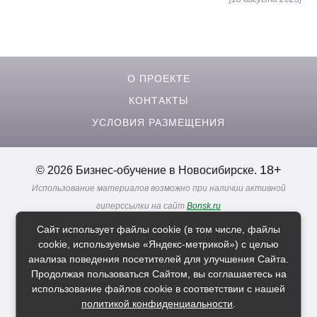
О ПРОЕКТЕ
КОНТАКТЫ
УСЛОВИЯ РАЗМЕЩЕНИЯ
18+
© 2026 Бизнес-обучение в Новосибирске.
Использование материалов возможно при наличии активной
гиперссылки на сайт
Bonsk.ru
Реклама. Информация о рекламодателях по ссылкам
Сайт использует файлы cookie (в том числе, файлы
Политика в отношении
обработки персональных данных
cookie, используемые «Яндекс-метрикой») с целью
анализа поведения посетителей для улучшения Сайта.
Продолжая пользоваться Сайтом, вы соглашаетесь на
Расскажи друзьям о нас
использование файлов cookie в соответствии с нашей
политикой конфиденциальности
.