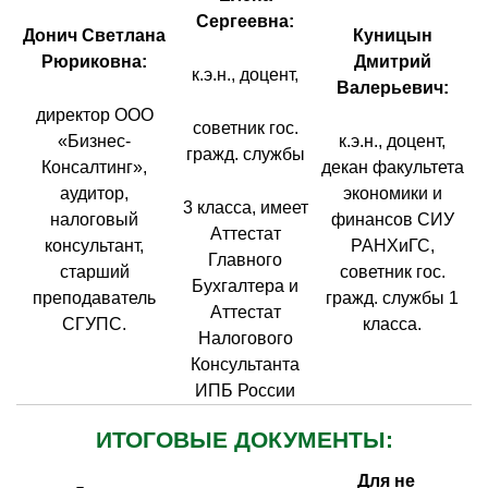
Сергеевна:
Донич Светлана
Куницын
Рюриковна:
Дмитрий
к.э.н., доцент,
Валерьевич:
директор ООО
советник гос.
«Бизнес-
к.э.н., доцент,
гражд. службы
Консалтинг»,
декан факультета
аудитор,
экономики и
3 класса, имеет
налоговый
финансов СИУ
Аттестат
консультант,
РАНХиГС,
Главного
старший
советник гос.
Бухгалтера и
преподаватель
гражд. службы 1
Аттестат
СГУПС.
класса.
Налогового
Консультанта
ИПБ России
ИТОГОВЫЕ ДОКУМЕНТЫ:
Для не