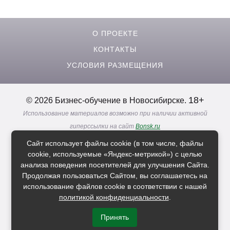
О ПРОЕКТЕ
КОНТАКТЫ
УСЛОВИЯ РАЗМЕЩЕНИЯ
18+
© 2026 Бизнес-обучение в Новосибирске.
Использование материалов возможно при наличии активной
гиперссылки на сайт
Bonsk.ru
Реклама. Информация о рекламодателях по ссылкам
Сайт использует файлы cookie (в том числе, файлы
Политика в отношении
обработки персональных данных
cookie, используемые «Яндекс-метрикой») с целью
анализа поведения посетителей для улучшения Сайта.
Продолжая пользоваться Сайтом, вы соглашаетесь на
Расскажи друзьям о нас
использование файлов cookie в соответствии с нашей
политикой конфиденциальности
.
Принять