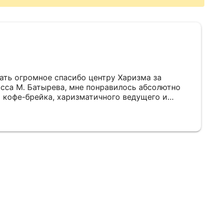
зать огромное спасибо центру Харизма за
сса М. Батырева, мне понравилось абсолютно
о кофе-брейка, харизматичного ведущего и
тервалами времени для перерывов,
ами и т.д. Отдельную благодарность за работу
ежде: за очень тактичные и ненавязчивые
ассе, за то, что всегда была на связи и за
ьных моих просьб как клиента.