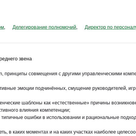
ом
Делегирование полномочий
Директор по персонал
реднего звена
ion, принципы совмещения с другими управленческими ком
ативные эмоции подчинённых, смущение руководителей, иг
нческие шаблоны как «естественные» причины возникновения
тивного влияния компетенции;
я, типичные ошибки в использовании и рациональные подхо
ть, в каких моментах и на каких участках наиболее целесо