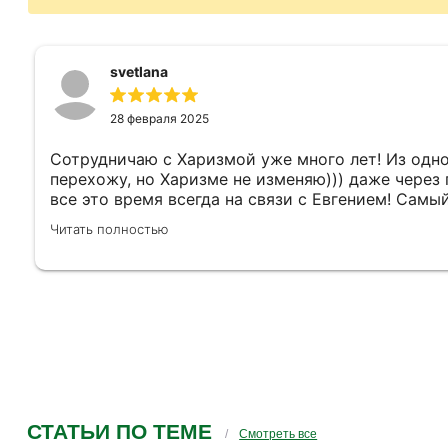
svetlana
28 февраля 2025
Сотрудничаю с Харизмой уже много лет! Из одн
перехожу, но Харизме не изменяю))) даже через 
все это время всегда на связи с Евгением! Самы
доброжелательный и отзывчивый человек, я не 
Читать полностью
это с годами уже друг!))) он всегда помнит про 
узнает и пообщается при встрече! Очень приятно
приезжать и общаться с ним, он вежлив и интерес
навязывает лишнего, а четко и по делу общается
интересные встречи не только со спикерами, Ре
за чудесных людей в вашей команде!!
СТАТЬИ ПО ТЕМЕ
Смотреть все