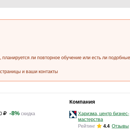
Законодательство и право
(17)
Логистика и снабжение
(42)
ВЭД / таможня
(16)
Делопроизводство / секретариат / АХО
(27)
Безопасность
(17)
Тренинги для тренеров
(9)
ь, планируется ли повторное обучение или есть ли подобн
 страницы и ваши контакты
Компания
-8%
00
скидка
Харизма, центр бизнес-
мастерства
Рейтинг
4.4
Отзывы