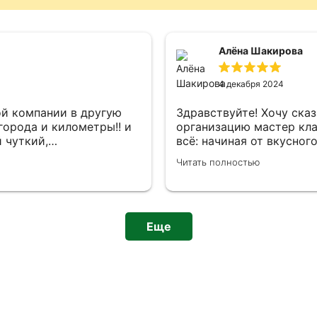
Алёна Шакирова
4 декабря 2024
ой компании в другую
Здравствуйте! Хочу ска
города и километры!! и
организацию мастер кла
й чуткий,
всё: начиная от вкусног
назову его менеджером,
заканчивая удобными ин
Читать полностью
наши договоренности,
приветливыми сотрудник
 всегда на встречи
выражаю менеджеру Над
ен!)) никогда не
напоминания о мастер -кл
! Спасибо Харизме за
помощь в решении отдел
гаты и программы, но и
Еще