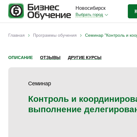
Новосибирск
Выбрать город
Бизнес-образование
(403)
›
›
Главная
Программы обучения
Семинар "Контроль и коо
Вы здесь
IT-сфера
(35)
Отраслевые
(206)
ОПИСАНИЕ
ОТЗЫВЫ
ДРУГИЕ КУРСЫ
Личная эффективность
(38)
Промышленное обучение
(35)
Семинар
Компьютерная грамотность
(32)
Дизайн
(8)
Контроль и координирова
Красота и здоровье
(5)
выполнение делегирова
Личностный рост
(9)
Прочее
(11)