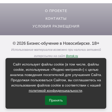
О ПРОЕКТЕ
КОНТАКТЫ
УСЛОВИЯ РАЗМЕЩЕНИЯ
18+
© 2026 Бизнес-обучение в Новосибирске.
Использование материалов возможно при наличии активной
гиперссылки на сайт
Bonsk.ru
Реклама. Информация о рекламодателях по ссылкам
Сайт использует файлы cookie (в том числе, файлы
Политика в отношении
обработки персональных данных
cookie, используемые «Яндекс-метрикой») с целью
анализа поведения посетителей для улучшения Сайта.
Продолжая пользоваться Сайтом, вы соглашаетесь на
Расскажи друзьям о нас
использование файлов cookie в соответствии с нашей
политикой конфиденциальности
.
Принять