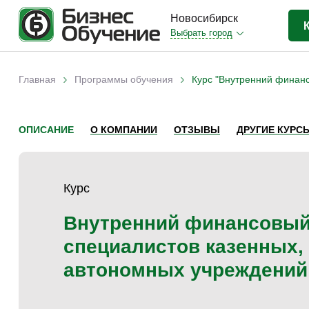
Новосибирск
Выбрать город
Бизнес-образование
(413)
›
›
Главная
Программы обучения
Курс "Внутренний финанс
Вы здесь
IT-сфера
(35)
Отраслевые
(204)
ОПИСАНИЕ
О КОМПАНИИ
ОТЗЫВЫ
ДРУГИЕ КУРС
Личная эффективность
(38)
Промышленное обучение
(35)
Курс
Компьютерная грамотность
(32)
Дизайн
(8)
Внутренний финансовый
Красота и здоровье
(5)
специалистов казенных,
Личностный рост
(9)
автономных учреждений
Прочее
(11)