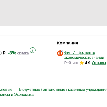
Законодательство и право
(17)
Логистика и снабжение
(46)
ВЭД / таможня
(13)
Делопроизводство / секретариат / АХО
(29)
Безопасность
(17)
Тренинги для тренеров
(9)
Компания
-8%
Фин-Инфо, центр
00
скидка
экономических знаний
Рейтинг
4.9
Отзывы
слевые
Бюджетные / автономные / казенные учреждени
нансы и Экономика