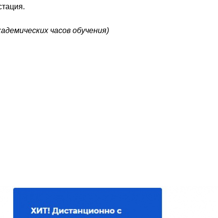
стация.
кадемических часов обучения)