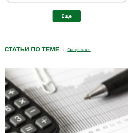
Слава Богу нашла, но не тут. Бухгалтерские
программы и семинары посещать можно, но
не более. Если вы уж что то предлагаете за
Еще
пределами специализации, то вы уж
позаботьтесь о том, чтобы у вас специалисты
проводили семинары. А то у вас получается,
заболел зуб и вы предлагаете зубы у вас
вылечить врачу-неврологу(это чтобы вам
СТАТЬИ ПО ТЕМЕ
было понятнее на примере)
Смотреть все