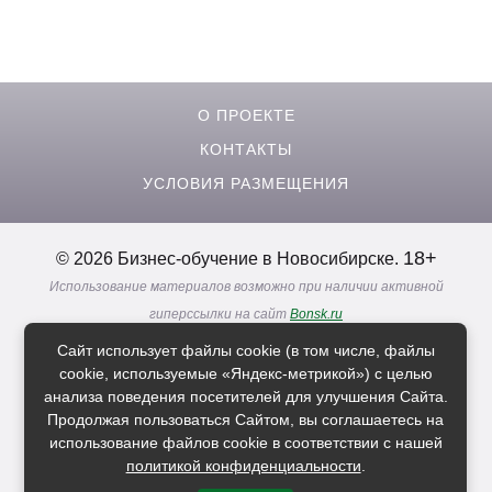
О ПРОЕКТЕ
КОНТАКТЫ
УСЛОВИЯ РАЗМЕЩЕНИЯ
18+
© 2026 Бизнес-обучение в Новосибирске.
Использование материалов возможно при наличии активной
гиперссылки на сайт
Bonsk.ru
Реклама. Информация о рекламодателях по ссылкам
Сайт использует файлы cookie (в том числе, файлы
Политика в отношении
обработки персональных данных
cookie, используемые «Яндекс-метрикой») с целью
анализа поведения посетителей для улучшения Сайта.
Продолжая пользоваться Сайтом, вы соглашаетесь на
Расскажи друзьям о нас
использование файлов cookie в соответствии с нашей
политикой конфиденциальности
.