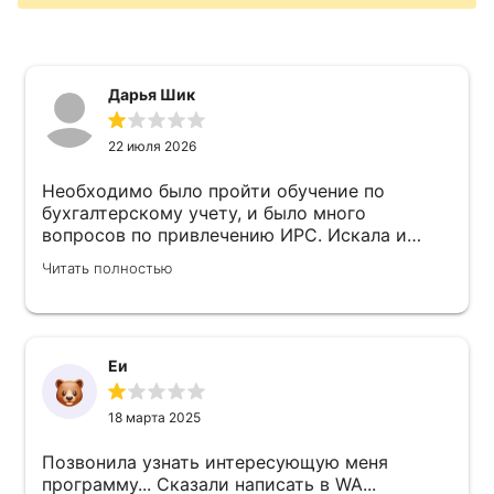
Дарья Шик
22 июля 2026
Необходимо было пройти обучение по
бухгалтерскому учету, и было много
вопросов по привлечению ИРС. Искала и
обратилась в несколько подобных центов.
Читать полностью
Предложили пройти обучение по бух.учету и
посетить семинаР по ИРС. По бух.учету
вопросов нет, все четко, понятно, очень
профессионально. Но семинар по ИРС это
слов нет приличных, а другие тут нельзя
Еи
писать. Ни на один вопрос не ответили,
законодательные ошибки. Ну может
18 марта 2025
специалисты и не плохие, но они из Санкт-
Петербурга, и в региональных особенностях
Позвонила узнать интересующую меня
и законодательстве не разбираются от слова
программу... Сказали написать в WA...