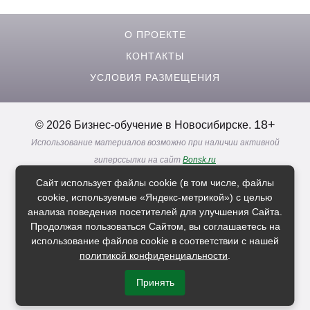
О ПРОЕКТЕ
КОНТАКТЫ
УСЛОВИЯ РАЗМЕЩЕНИЯ
18+
© 2026 Бизнес-обучение в Новосибирске.
Использование материалов возможно при наличии активной
гиперссылки на сайт
Bonsk.ru
Реклама. Информация о рекламодателях по ссылкам
Сайт использует файлы cookie (в том числе, файлы
Политика в отношении
обработки персональных данных
cookie, используемые «Яндекс-метрикой») с целью
анализа поведения посетителей для улучшения Сайта.
Продолжая пользоваться Сайтом, вы соглашаетесь на
Расскажи друзьям о нас
использование файлов cookie в соответствии с нашей
политикой конфиденциальности
.
Принять