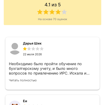
4.1
из 5
На основе
70
оценок
Дарья Шик
22 июля 2026
Необходимо было пройти обучение по
бухгалтерскому учету, и было много
вопросов по привлечению ИРС. Искала и
обратилась в несколько подобных центов.
Читать полностью
Предложили пройти обучение по бух.учету и
посетить семинаР по ИРС. По бух.учету
вопросов нет, все четко, понятно, очень
профессионально. Но семинар по ИРС это
слов нет приличных, а другие тут нельзя
Еи