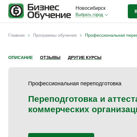
Новосибирск
Выбрать город
Бизнес-образование
(413)
›
›
Главная
Программы обучения
Профессиональная перепо
Вы здесь
IT-сфера
(35)
Отраслевые
(204)
ОПИСАНИЕ
ОТЗЫВЫ
ДРУГИЕ КУРСЫ
Личная эффективность
(38)
Промышленное обучение
(35)
Профессиональная переподготовка
Компьютерная грамотность
(32)
Дизайн
(8)
Переподготовка и аттест
Красота и здоровье
(5)
коммерческих организац
Личностный рост
(9)
Прочее
(11)