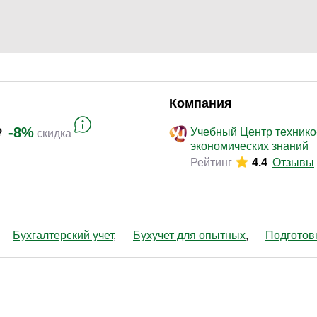
Законодательство и право
(17)
Логистика и снабжение
(46)
ВЭД / таможня
(13)
Делопроизводство / секретариат / АХО
(29)
Безопасность
(17)
Компания
Тренинги для тренеров
(9)
-8%
Учебный Центр технико
скидка
экономических знаний
Рейтинг
4.4
Отзывы
Бухгалтерский учет
Бухучет для опытных
Подготовк