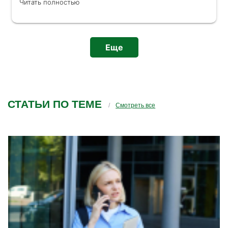
Читать полностью
брейка, харизматичного ведущего и
заканчивая удобными интервалами времени
для перерывов, приветливыми сотрудниками
и т.д. Отдельную благодарность за работу
Еще
выражаю менеджеру Надежде: за очень
тактичные и ненавязчивые напоминания о
мастер -классе, за то, что всегда была на
связи и за помощь в решении отдельных
моих просьб как клиента.
СТАТЬИ ПО ТЕМЕ
Смотреть все