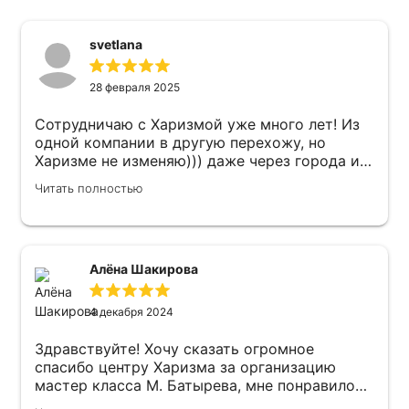
svetlana
28 февраля 2025
Сотрудничаю с Харизмой уже много лет! Из
одной компании в другую перехожу, но
Харизме не изменяю))) даже через города и
километры!! и все это время всегда на связи
Читать полностью
с Евгением! Самый чуткий,
доброжелательный и отзывчивый человек, я
не назову его менеджером, это с годами уже
друг!))) он всегда помнит про наши
договоренности, узнает и пообщается при
Алёна Шакирова
встрече! Очень приятно всегда на встречи
приезжать и общаться с ним, он вежлив и
4 декабря 2024
интересен!)) никогда не навязывает лишнего,
а четко и по делу общается! Спасибо
Здравствуйте! Хочу сказать огромное
Харизме за интересные встречи не только со
спасибо центру Харизма за организацию
спикерами, Регаты и программы, но и за
мастер класса М. Батырева, мне понравилось
чудесных людей в вашей команде!!
абсолютно всё: начиная от вкусного кофе-