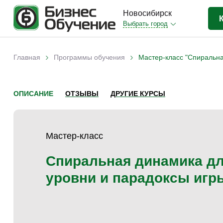
Новосибирск
Выбрать город
Бизнес-образование
(403)
›
›
Главная
Программы обучения
Мастер-класс "Спиральна
Вы здесь
IT-сфера
(35)
Отраслевые
(206)
ОПИСАНИЕ
ОТЗЫВЫ
ДРУГИЕ КУРСЫ
Личная эффективность
(38)
Промышленное обучение
(35)
Мастер-класс
Компьютерная грамотность
(32)
Дизайн
(8)
Спиральная динамика дл
Красота и здоровье
(5)
уровни и парадоксы игр
Личностный рост
(9)
Прочее
(11)