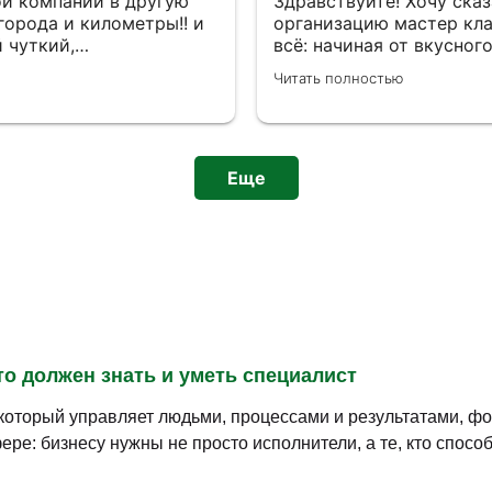
ой компании в другую
Здравствуйте! Хочу ска
города и километры!! и
организацию мастер кла
й чуткий,
всё: начиная от вкусног
назову его менеджером,
заканчивая удобными ин
Читать полностью
наши договоренности,
приветливыми сотрудник
 всегда на встречи
выражаю менеджеру Над
ен!)) никогда не
напоминания о мастер -кл
! Спасибо Харизме за
помощь в решении отдел
гаты и программы, но и
Еще
что должен знать и уметь специалист
 который управляет людьми, процессами и результатами, ф
ре: бизнесу нужны не просто исполнители, а те, кто спос