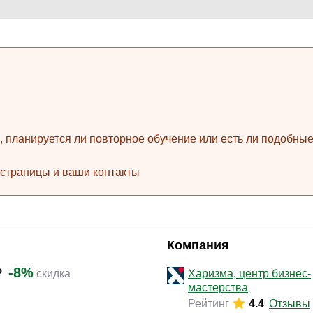
Законодательство и право
(17)
Логистика и снабжение
(42)
ВЭД / таможня
(16)
Делопроизводство / секретариат / АХО
(27)
Безопасность
(17)
Тренинги для тренеров
(9)
ь, планируется ли повторное обучение или есть ли подобн
 страницы и ваши контакты
Компания
-8%
скидка
Харизма, центр бизнес-
мастерства
Рейтинг
4.4
Отзывы