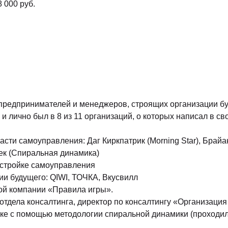
 000 руб.
предпринимателей и менеджеров, строящих организации б
и лично был в 8 из 11 организаций, о которых написал в св
асти самоуправления: Даг Киркпатрик (Morning Star), Брай
Бек (Спиральная динамика)
астройке самоуправления
ии будущего: QIWI, ТОЧКА, Вкусвилл
ой компании «Правила игры».
ь отдела консалтинга, директор по консалтингу «Организаци
ке с помощью методологии спиральной динамики (проходил