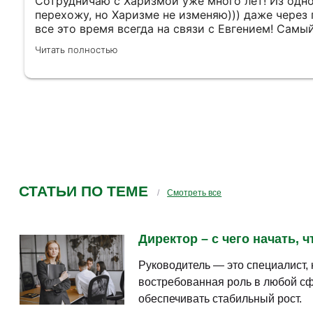
Сотрудничаю с Харизмой уже много лет! Из одн
перехожу, но Харизме не изменяю))) даже через 
все это время всегда на связи с Евгением! Самы
доброжелательный и отзывчивый человек, я не 
Читать полностью
это с годами уже друг!))) он всегда помнит про 
узнает и пообщается при встрече! Очень приятно
приезжать и общаться с ним, он вежлив и интерес
навязывает лишнего, а четко и по делу общается
интересные встречи не только со спикерами, Ре
за чудесных людей в вашей команде!!
СТАТЬИ ПО ТЕМЕ
Смотреть все
Директор – с чего начать, 
Руководитель — это специалист,
востребованная роль в любой сфе
обеспечивать стабильный рост.