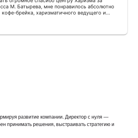
зать огромное спасибо центру Харизма за
сса М. Батырева, мне понравилось абсолютно
о кофе-брейка, харизматичного ведущего и
тервалами времени для перерывов,
ами и т.д. Отдельную благодарность за работу
ежде: за очень тактичные и ненавязчивые
ассе, за то, что всегда была на связи и за
ьных моих просьб как клиента.
ормируя развитие компании. Директор с нуля —
обен принимать решения, выстраивать стратегию и