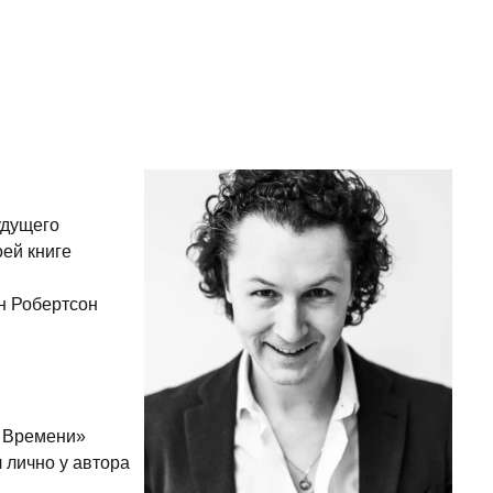
удущего
оей книге
ан Робертсон
я Времени»
 лично у автора