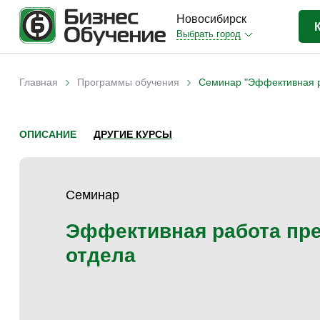
Новосибирск
Выбрать город
Бизнес-образование
(403)
›
›
Главная
Программы обучения
Семинар "Эффективная р
Вы здесь
IT-сфера
(35)
Отраслевые
(206)
ОПИСАНИЕ
ДРУГИЕ КУРСЫ
Личная эффективность
(38)
Промышленное обучение
(35)
Семинар
Компьютерная грамотность
(32)
Дизайн
(8)
Эффективная работа пре
Красота и здоровье
(5)
отдела
Личностный рост
(9)
Прочее
(11)