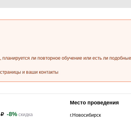
Законодательство и право
(17)
Логистика и снабжение
(42)
ВЭД / таможня
(16)
Делопроизводство / секретариат / АХО
(27)
Безопасность
(17)
Тренинги для тренеров
(9)
ь, планируется ли повторное обучение или есть ли подобн
 страницы и ваши контакты
Место проведения
-8%
0
скидка
г.Новосибирск