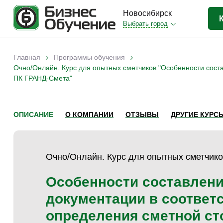
Новосибирск
Выбрать город
Бизнес-образование
(413)
›
›
Главная
Программы обучения
Вы здесь
Очно/Онлайн. Курс для опытных сметчиков "Особенности сост
IT-сфера
(35)
ПК ГРАНД-Смета"
Отраслевые
(204)
Личная эффективность
(38)
ОПИСАНИЕ
О КОМПАНИИ
ОТЗЫВЫ
ДРУГИЕ КУРС
Промышленное обучение
(35)
Компьютерная грамотность
(32)
Дизайн
(8)
Очно/Онлайн. Курс для опытных сметчик
Красота и здоровье
(5)
Особенности составлени
Личностный рост
(9)
документации в соответ
Прочее
(11)
определения сметной ст