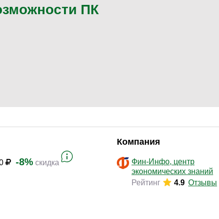
Законодательство и право
(17)
озможности ПК
Логистика и снабжение
(46)
ВЭД / таможня
(13)
Делопроизводство / секретариат / АХО
(29)
Безопасность
(17)
Тренинги для тренеров
(9)
Компания
-8%
Фин-Инфо, центр
00
скидка
экономических знаний
Рейтинг
4.9
Отзывы