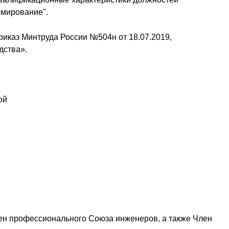
ормирование".
иказ Минтруда России №504н от 18.07.2019,
дства».
ой
лен профессионального Союза инженеров, а также Член