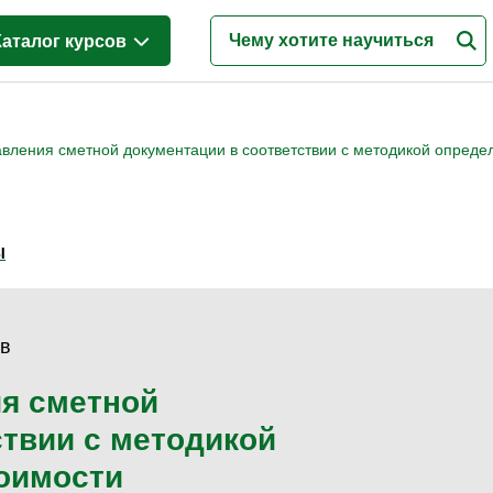
Каталог курсов
Менеджмент
(42)
авления сметной документации в соответствии с методикой опреде
Продажи
(74)
Бухгалтерия и налоги
(64)
Финансы и Экономика
(27)
Ы
Маркетинг
(20)
Интернет-маркетинг
(4)
Реклама и PR
(4)
ов
Деловые коммуникации
(16)
я сметной
Управление персоналом
(59)
ствии с методикой
Кадровый менеджмент
(28)
оимости