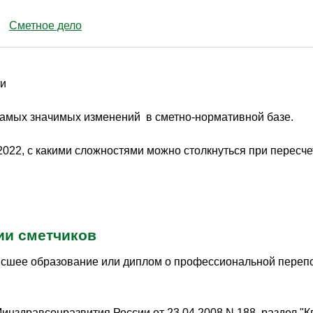
Сметное дело
ии
самых значимых изменений в сметно-нормативной базе.
-2022, с какими сложностями можно столкнуться при пересч
ии сметчиков
ысшее образование или диплом о профессиональной переп
нздравсоцразвития России от 23.04.2008 N 188, раздел "