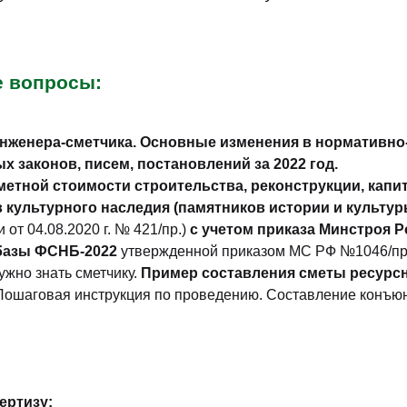
е вопросы:
женера-сметчика. Основные изменения в нормативно-п
законов, писем, постановлений за 2022 год.
етной стоимости строительства, реконструкции, капи
в культурного наследия (памятников истории и культу
от 04.08.2020 г. № 421/пр.)
с учетом приказа Минстроя Ро
 базы ФСНБ-2022
утвержденной приказом МС РФ №1046/пр. о
ужно знать сметчику.
Пример составления сметы ресурс
Пошаговая инструкция по проведению. Составление конъюн
ертизу: