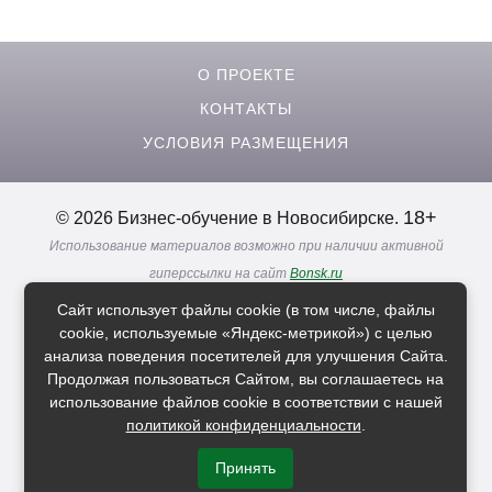
материалов и возможность задавать любые
вопросы. Однозначно рекомендую, будет
возможность обязательно приду еще.
О ПРОЕКТЕ
КОНТАКТЫ
УСЛОВИЯ РАЗМЕЩЕНИЯ
18+
© 2026 Бизнес-обучение в Новосибирске.
Использование материалов возможно при наличии активной
гиперссылки на сайт
Bonsk.ru
Реклама. Информация о рекламодателях по ссылкам
Сайт использует файлы cookie (в том числе, файлы
Политика в отношении
обработки персональных данных
cookie, используемые «Яндекс-метрикой») с целью
анализа поведения посетителей для улучшения Сайта.
Продолжая пользоваться Сайтом, вы соглашаетесь на
Расскажи друзьям о нас
использование файлов cookie в соответствии с нашей
политикой конфиденциальности
.
Принять