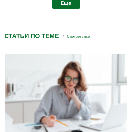
не более. Если вы уж что то предлагаете за
Еще
пределами специализации, то вы уж
позаботьтесь о том, чтобы у вас специалисты
проводили семинары. А то у вас получается,
заболел зуб и вы предлагаете зубы у вас
вылечить врачу-неврологу(это чтобы вам
СТАТЬИ ПО ТЕМЕ
было понятнее на примере)
Смотреть все