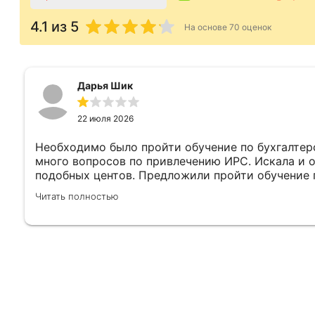
4.1
из 5
На основе
70
оценок
Дарья Шик
22 июля 2026
Необходимо было пройти обучение по бухгалтерс
много вопросов по привлечению ИРС. Искала и о
подобных центов. Предложили пройти обучение п
семинаР по ИРС. По бух.учету вопросов нет, все 
Читать полностью
профессионально. Но семинар по ИРС это слов н
тут нельзя писать. Ни на один вопрос не ответи
ошибки. Ну может специалисты и не плохие, но 
Петербурга, и в региональных особенностях и з
разбираются от слова совсем. Я специально посл
проконсультировалась с сотрудниками МВД по в
потом все-таки пыталась найти специалиста. Сла
тут. Бухгалтерские программы и семинары посещ