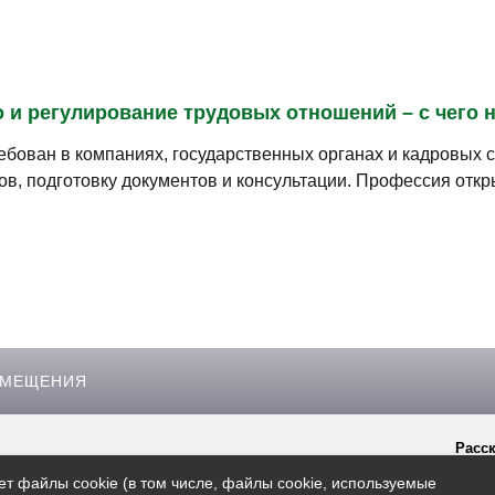
ециализации, то вы уж
роводили семинары. А то
зубы у вас вылечить
а примере)
 и регулирование трудовых отношений – с чего н
ебован в компаниях, государственных органах и кадровых 
в, подготовку документов и консультации. Профессия откр
ЗМЕЩЕНИЯ
Расск
гиперссылки на сайт
Bonsk.ru
ет файлы cookie (в том числе, файлы cookie, используемые