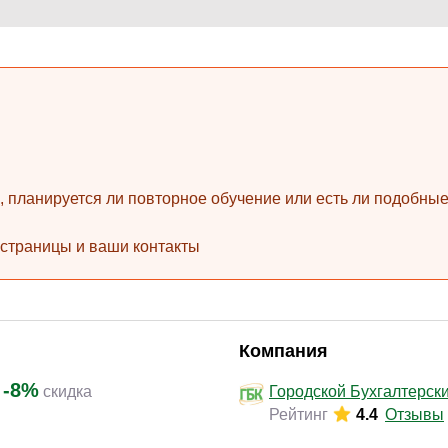
Законодательство и право
(17)
Логистика и снабжение
(42)
ВЭД / таможня
(16)
Делопроизводство / секретариат / АХО
(27)
Безопасность
(17)
Тренинги для тренеров
(9)
ь, планируется ли повторное обучение или есть ли подобн
 страницы и ваши контакты
Компания
-8%
скидка
Городской Бухгалтерск
Рейтинг
4.4
Отзывы