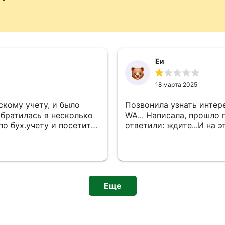
Еи
18 марта 2025
кому учету, и было
Позвонила узнать интере
братилась в несколько
WA... Написала, прошло п
о бух.учету и посетить
ответили: ждите...И на э
четко, понятно, очень
ет приличных, а другие
ли, законодательные
они из Санкт-
аконодательстве не
е семинара, для начала
Еще
опросам миграции, а
ва Богу нашла, но не
ать можно, но не более.