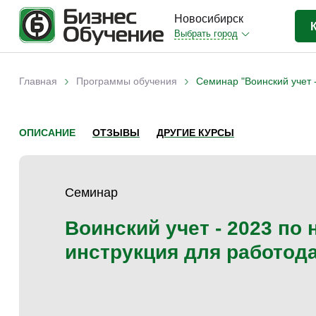
Новосибирск
Выбрать город
Бизнес-образование
(403)
›
›
Главная
Программы обучения
Семинар "Воинский учет 
Вы здесь
IT-сфера
(35)
Отраслевые
(206)
ОПИСАНИЕ
ОТЗЫВЫ
ДРУГИЕ КУРСЫ
Личная эффективность
(38)
Промышленное обучение
(35)
Семинар
Компьютерная грамотность
(32)
Дизайн
(8)
Воинский учет - 2023 по
Красота и здоровье
(5)
инструкция для работод
Личностный рост
(9)
Прочее
(11)