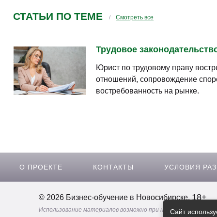
Если вы уж что то предлагаете за пределами сп
позаботьтесь о том, чтобы у вас специалисты п
СТАТЬИ ПО ТЕМЕ
Смотреть все
у вас получается, заболел зуб и вы предлагаете 
врачу-неврологу(это чтобы вам было понятнее н
Трудовое законодательство
Юрист по трудовому праву востр
отношений, сопровождение споро
востребованность на рынке.
О ПРОЕКТЕ
КОНТАКТЫ
УСЛОВИЯ РА
18+
© 2026 Бизнес-обучение в Новосибирске.
Использование материалов возможно при наличии активной 
Сайт использу